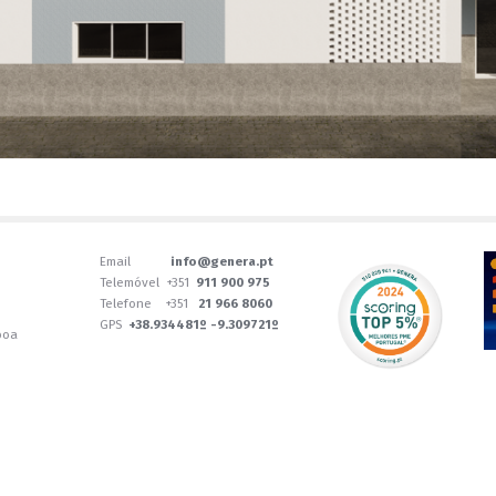
Email
info@genera.pt
Telemóvel +351
911 900 975
Telefone +351
21 966 8060
GPS
+38.934481º -9.309721º
boa