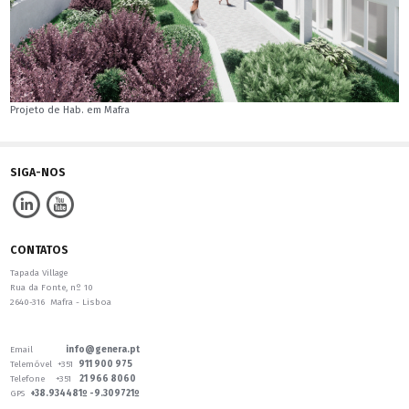
Projeto de Hab. em Mafra
SIGA-NOS
CONTATOS
Tapada Village
Rua da Fonte, nº 10
2640-316 Mafra - Lisboa
Email
info@genera.pt
Telemóvel +351
911 900 975
Telefone +351
21 966 8060
GPS
+38.934481º -9.309721º