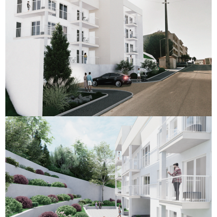
Informação para Projetos
Informação Especialidades
Informação para Certificados
Informação Gestão da Energia
PT
Português
English